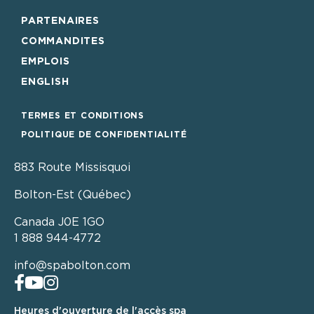
PARTENAIRES
COMMANDITES
EMPLOIS
ENGLISH
TERMES ET CONDITIONS
POLITIQUE DE CONFIDENTIALITÉ
883 Route Missisquoi
Bolton-Est (Québec)
Canada J0E 1GO
1 888 944-4772
info@spabolton.com
Suivez-nous sur Facebook
Abonnez-vous sur Youtube
Suivez-nous sur Instagram
En savoir plus sur Tripadvisor
Heures d'ouverture de l'accès spa